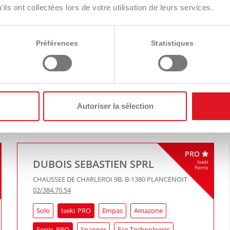
Solo
Iseki
Iseki
Empas
Snapper
ils ont collectées lors de votre utilisation de leurs services.
Eco Technologies
TS Industrie
Walker
Préférences
Statistiques
Contactez-nous
Itinéraire
Autoriser la sélection
PRO
DUBOIS SEBASTIEN SPRL
Iseki
Ferris
CHAUSSEE DE CHARLEROI 9B
,
B-1380
PLANCENOIT
02/384.70.54
Solo
Iseki
Empas
Amazone
Ferris
Snapper
Eco Technologies