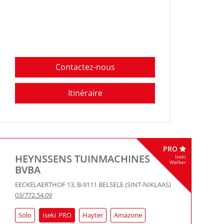
Contactez-nous
Itinéraire
PRO
HEYNSSENS TUINMACHINES
Iseki
Walker
BVBA
EECKELAERTHOF 13
,
B-9111
BELSELE (SINT-NIKLAAS)
03/772.54.09
Solo
Iseki
Hayter
Amazone