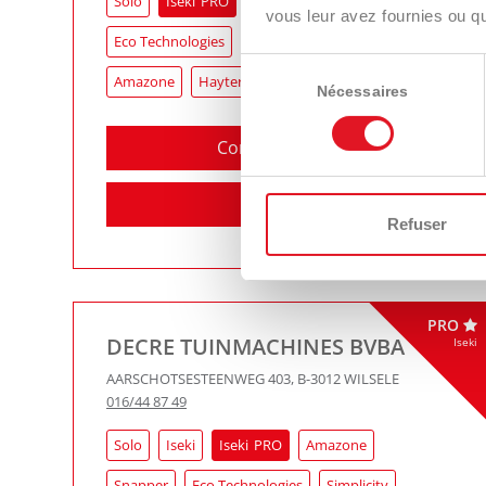
Solo
Iseki
Iseki
vous leur avez fournies ou qu'
Eco Technologies
TS Industrie
Walker
Sélection
Amazone
Hayter
du
Nécessaires
consentement
Contactez-nous
Itinéraire
Refuser
PRO
DECRE TUINMACHINES BVBA
Iseki
AARSCHOTSESTEENWEG 403
,
B-3012
WILSELE
016/44 87 49
Solo
Iseki
Iseki
Amazone
Snapper
Eco Technologies
Simplicity