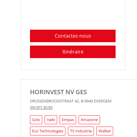
Contactez-nous
Itinéraire
HORINVEST NV GES
DROGENBROODSTRAAT 42
,
B-9940
EVERGEM
09/357.30.85
Solo
Iseki
Empas
Amazone
Eco Technologies
TS Industrie
Walker