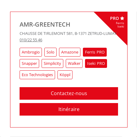
PRO
AMR-GREENTECH
Ferris
Iseki
CHAUSSE DE TIRLEMONT 581
,
B-1371
ZETRUD-LUMAY
010/22 55 46
Ambrogio
Solo
Amazone
Ferris
Snapper
Simplicity
Walker
Iseki
Eco Technologies
Köppl
Contactez-nous
Itinéraire