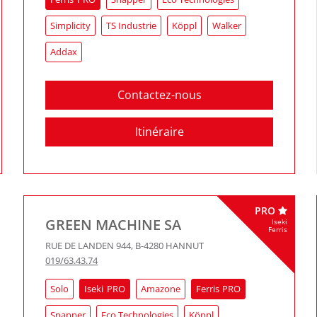
Simplicity
TS Industrie
Köppl
Walker
Addax
Contactez-nous
Itinéraire
PRO
GREEN MACHINE SA
Iseki
Ferris
RUE DE LANDEN 944
,
B-4280
HANNUT
019/63.43.74
Solo
Iseki
Amazone
Ferris
Snapper
Eco Technologies
Köppl