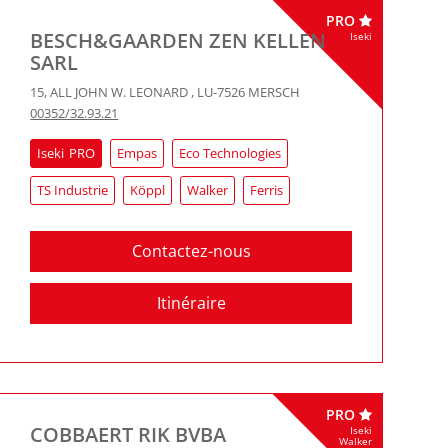
PRO
BESCH&GAARDEN ZEN KELLEN
Iseki
SARL
15, ALL JOHN W. LEONARD
,
LU-7526
MERSCH
00352/32.93.21
Iseki
Empas
Eco Technologies
TS Industrie
Köppl
Walker
Ferris
Contactez-nous
Itinéraire
PRO
COBBAERT RIK BVBA
Iseki
Walker