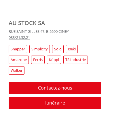
AU STOCK SA
RUE SAINT GILLES 47
,
B-5590
CINEY
083/21.32.21
Snapper
Simplicity
Solo
Iseki
Amazone
Ferris
Köppl
TS Industrie
Walker
Contactez-nous
Itinéraire