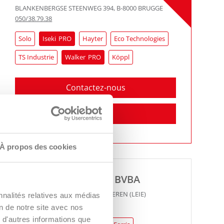
BLANKENBERGSE STEENWEG 394
,
B-8000
BRUGGE
050/38.79.38
Solo
Iseki
Hayter
Eco Technologies
TS Industrie
Walker
Köppl
Contactez-nous
Itinéraire
À propos des cookies
DEBLAUWE PATRICK BVBA
KORTRIJKSEWEG 204
,
B-8791
BEVEREN (LEIE)
nnalités relatives aux médias
056/71.81.94
on de notre site avec nos
 d'autres informations que