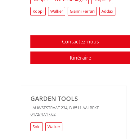
Köppl
Walker
Gianni Ferrari
Addax
Contactez-nous
Itinéraire
GARDEN TOOLS
LAUWSESTRAAT 234
,
B-8511
AALBEKE
0472/47.17.62
Solo
Walker