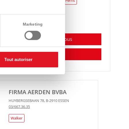
Iseki
Hayter
Amazone
Ferris
Eco Technologies
Walker
Marketing
Contactez-nous
Itinéraire
Tout autoriser
FIRMA AERDEN BVBA
HUYBERGSEBAAN 78
,
B-2910
ESSEN
03/667.36.35
Walker