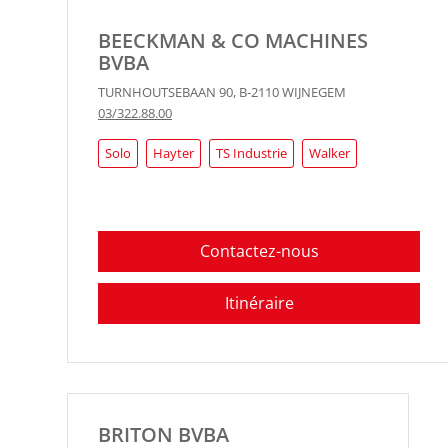
BEECKMAN & CO MACHINES
BVBA
TURNHOUTSEBAAN 90
,
B-2110
WIJNEGEM
03/322.88.00
Solo
Hayter
TS Industrie
Walker
Contactez-nous
Itinéraire
BRITON BVBA