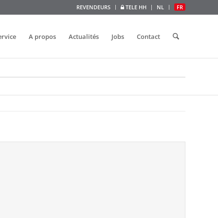
REVENDEURS
TELE HH
NL
FR
ervice
A propos
Actualités
Jobs
Contact