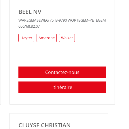
BEEL NV
WAREGEMSEWEG 75
,
B-9790
WORTEGEM-PETEGEM
056/68.82.07
Hayter
Amazone
Walker
Contactez-nous
Itinéraire
CLUYSE CHRISTIAN