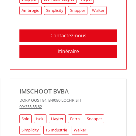
Ambrogio
Simplicity
Snapper
Walker
Contactez-nous
Itinéraire
IMSCHOOT BVBA
DORP OOST 84
,
B-9080
LOCHRISTI
09/355.55.82
Solo
Iseki
Hayter
Ferris
Snapper
Simplicity
TS Industrie
Walker