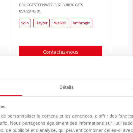
BRUGGESTEENWEG 307
,
B-8830
GITS
051/20 45 81
Solo
Hayter
Walker
Ambrogio
Contactez-nous
Itinéraire
Détails
PRO
DE SCHUTTER HUGO NV
Iseki
ies.
BROEKSTRAAT 21
,
B-1880
RAMSDONK
e personnaliser le contenu et les annonces, d'offrir des fonctio
015/71.14.65
rafic. Nous partageons également des informations sur l'utilisati
, de publicité et d'analyse, qui peuvent combiner celles-ci avec