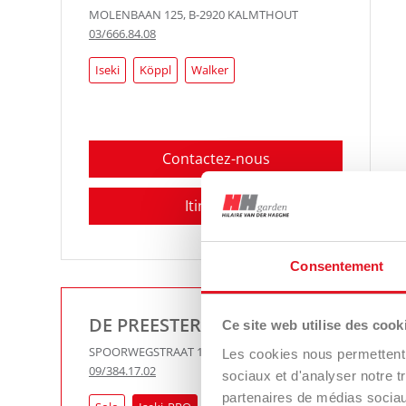
MOLENBAAN 125
,
B-2920
KALMTHOUT
03/666.84.08
Iseki
Köppl
Walker
Contactez-nous
Itinéraire
Consentement
PRO
DE PREESTER-V.D.BOSSCHE
Iseki
Ce site web utilise des cook
Iseki
Walker
SPOORWEGSTRAAT 1
,
B-9810
EKE-NAZARETH
Les cookies nous permettent d
09/384.17.02
sociaux et d'analyser notre t
partenaires de médias sociaux