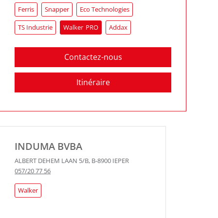
Ferris
Snapper
Eco Technologies
TS Industrie
Walker
Addax
Contactez-nous
Itinéraire
INDUMA BVBA
ALBERT DEHEM LAAN 5/B
,
B-8900
IEPER
057/20 77 56
Walker