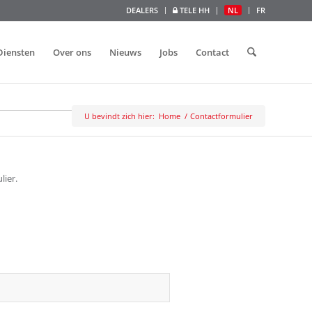
DEALERS
TELE HH
NL
FR
Diensten
Over ons
Nieuws
Jobs
Contact
U bevindt zich hier:
Home
/
Contactformulier
lier.