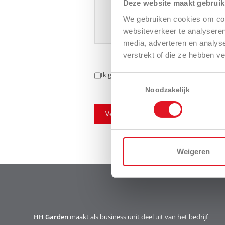
Deze website maakt gebruik
We gebruiken cookies om cont
websiteverkeer te analyseren
media, adverteren en analys
verstrekt of die ze hebben v
Ik ga akkoord met het
privacy beleid
.
Toestemmingsselectie
Noodzakelijk
Verzenden
Weigeren
HH Garden
maakt als business unit deel uit van het bedrijf