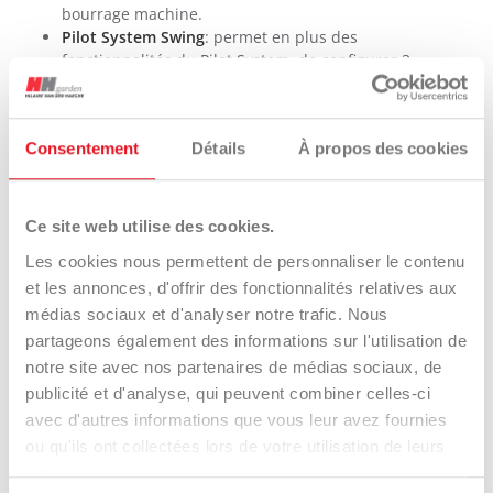
bourrage machine.
Pilot System Swing
: permet en plus des
fonctionnalités du Pilot System, de configurer 3
plages moteur correspondant à 3 plages de
broyage ayant leurs propres paramètres en
fonction de la matière à broyer, du nombre
Consentement
Détails
À propos des cookies
d’utilisateurs et de la configuration du chantier.
Commandes électriques qui permettent d’activer
la marche avant et arrière pour faire fonctionner
le rouleau ameneur.
Ce site web utilise des cookies.
Trémie repliable – pratique pour le transport.
Les cookies nous permettent de personnaliser le contenu
Cheminée orientable 270° – s’adapte à la
et les annonces, d'offrir des fonctionnalités relatives aux
configuration de vos chantiers.
Broyeur rotatif à 270° par rapport à sa base.
médias sociaux et d'analyser notre trafic. Nous
partageons également des informations sur l'utilisation de
notre site avec nos partenaires de médias sociaux, de
publicité et d'analyse, qui peuvent combiner celles-ci
INTERACTIONS
avec d'autres informations que vous leur avez fournies
ou qu'ils ont collectées lors de votre utilisation de leurs
services.