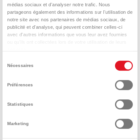
médias sociaux et d'analyser notre trafic. Nous
partageons également des informations sur l'utilisation de
notre site avec nos partenaires de médias sociaux, de
publicité et d'analyse, qui peuvent combiner celles-ci
avec d'autres informations que vous leur avez fournies
Accessoires tracteurs
Tondeuses
ou qu'ils ont collectées lors de votre utilisation de leurs
services.
Sélection
Nécessaires
du
consentement
Préférences
Travail du sol
Broyeurs
Statistiques
Marketing