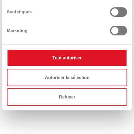
Statistiques
Marketing
Profihopper PH1500 SmartLine - 1,50 m
Entretien d’hiver
Tout autoriser
Autoriser la sélection
Epandeurs de sel EK-S - prise de force
Refuser