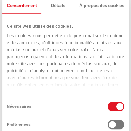
Consentement
Détails
À propos des cookies
See more
Ce site web utilise des cookies.
Tondeuses à fléaux
automotrices
Les cookies nous permettent de personnaliser le contenu
et les annonces, d'offrir des fonctionnalités relatives aux
médias sociaux et d'analyser notre trafic. Nous
Profihopper PH1250 SmartLine - 1,25 m
partageons également des informations sur l'utilisation de
notre site avec nos partenaires de médias sociaux, de
publicité et d'analyse, qui peuvent combiner celles-ci
avec d'autres informations que vous leur avez fournies
ou qu'ils ont collectées lors de votre utilisation de leurs
services.
Sélection
Nécessaires
du
consentement
Préférences