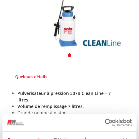
Quelques détails
Pulvérisateur à pression 307B Clean Line – 7
litres.
Volume de remplissage 7 litres.
Grande pompe à piston.
Pression maximale de 3 bar.
Joints en matière EPDM, résistant aux produits
basiques (pH7 à pH14).
Lance 50 cm.