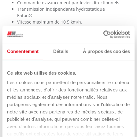
Commande d’avancement par levier directionnels.
Transmission indépendante hydrostatique
Eaton®.
Vitesse maximum de 10,5 km/h.
Roue arrière double pivotante.
D’origine avec siège confort.
Système de ramassage GHS du 352 litres avec
vidange en hauteur – commande électrique.
Consentement
Détails
À propos des cookies
Arceau repliable requis.
Tondeuses disponibles
Ce site web utilise des cookies.
Tondeuse pour ramassage 107 cm – 42″.
Tondeuse pour ramassage 122 cm – 48″.
Les cookies nous permettent de personnaliser le contenu
et les annonces, d'offrir des fonctionnalités relatives aux
Tondeuse pour ramassage 132 cm – 52″.
médias sociaux et d'analyser notre trafic. Nous
Tondeuse mulching 107 cm – 42″.
partageons également des informations sur l'utilisation de
Tondeuse mulching 122 cm – 48″.
notre site avec nos partenaires de médias sociaux, de
publicité et d'analyse, qui peuvent combiner celles-ci
avec d'autres informations que vous leur avez fournies
INTERACTIONS
ou qu'ils ont collectées lors de votre utilisation de leurs