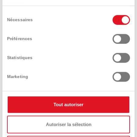
services.
Sélection
Nécessaires
du
Trouver un distributeur
Demander conseil
consentement
Préférences
Tester un modèle
Demander le catalogue
Statistiques
Marketing
Tout autoriser
Présentation
Caractéristiques
Equipements
techniques
et options
Autoriser la sélection