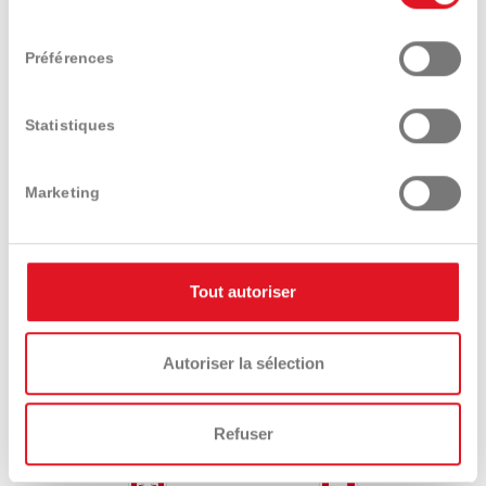
Amico – la nouvelle technologie ZCS qui
consentement
garantit le fonctionnement du robot
Préférences
d’Ambrogio dans les zones à distance de
sécurité de l’animal jusqu’à l’extinction
automatique de la lame. Un micro dispositif à
Statistiques
positionner sur le collier des animaux ou sur
le dos, comme pour une tortue, qui dialogue
avec le robot et assure que la lame s’arrête
Marketing
automatiquement lorsque le robot s’approche
de l’animal.
Tout autoriser
INTERACTIONS
Autoriser la sélection
Trouver un distributeur
Demander conseil
Refuser