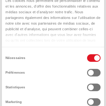
Les cookies nous permettent de personnaliser le contenu
et les annonces, d'offrir des fonctionnalités relatives aux
médias sociaux et d'analyser notre trafic. Nous
partageons également des informations sur l'utilisation de
Tester un modèle
Demander le catalogue
notre site avec nos partenaires de médias sociaux, de
publicité et d'analyse, qui peuvent combiner celles-ci
avec d'autres informations que vous leur avez fournies
ou qu'ils ont collectées lors de votre utilisation de leurs
services.
Sélection
Nécessaires
du
consentement
Présentation
Caractéristiques
Equipements
techniques
et options
Préférences
Statistiques
Marketing