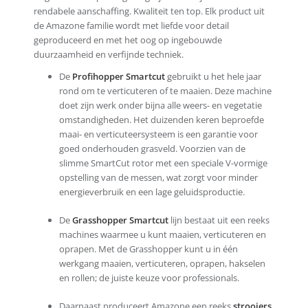
rendabele aanschaffing. Kwaliteit ten top. Elk product uit
de Amazone familie wordt met liefde voor detail
geproduceerd en met het oog op ingebouwde
duurzaamheid en verfijnde techniek.
De
Profihopper Smartcut
gebruikt u het hele jaar
rond om te verticuteren of te maaien. Deze machine
doet zijn werk onder bijna alle weers- en vegetatie
omstandigheden. Het duizenden keren beproefde
maai- en verticuteersysteem is een garantie voor
goed onderhouden grasveld. Voorzien van de
slimme SmartCut rotor met een speciale V-vormige
opstelling van de messen, wat zorgt voor minder
energieverbruik en een lage geluidsproductie.
De
Grasshopper Smartcut
lijn bestaat uit een reeks
machines waarmee u kunt maaien, verticuteren en
oprapen. Met de Grasshopper kunt u in één
werkgang maaien, verticuteren, oprapen, hakselen
en rollen; de juiste keuze voor professionals.
Daarnaast produceert Amazone een reeks
strooiers