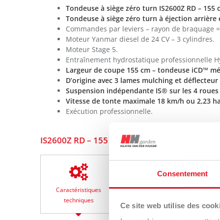
Tondeuse à siège zéro turn IS2600Z RD – 155
Tondeuse à siège zéro turn à éjection arrière
Commandes par leviers – rayon de braquage =
Moteur Yanmar diesel de 24 CV – 3 cylindres.
Moteur Stage 5.
Entraînement hydrostatique professionnelle 
Largeur de coupe 155 cm – tondeuse iCD™ m
D’origine avec 3 lames mulching et déflecteur
Suspension indépendante IS® sur les 4 roues 
Vitesse de tonte maximale 18 km/h ou 2,23 h
Exécution professionnelle.
IS2600Z RD – 155 cm – 24 CV diesel en détail
Consentement
Caractéristiques
Equipements et
Download
techniques
options
catalogue
Ce site web utilise des cook