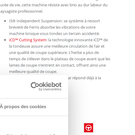
urée de vie, cette machine résiste avec brio au dur labeur du
aysagiste professionnel.
IS® Independent Suspension: se système à ressort
breveté de Ferris absorbe les vibrations de votre
machine lorsque vous tondez un terrain accidenté.
iCD™ Cutting System
: la technologie innovante iCD™ de
la tondeuse assure une meilleure circulation de l’air et
une qualité de coupe supérieure. L’herbe a plus de
temps de s’élever dans le plateau de coupe avant que les
lames de coupe n’entrent en contact, offrant ainsi une
meilleure qualité de coupe.
Moteur Stage 5: ce moteur Yanmar répond déjà à la
dernière norme Euro 5.
itesse de tonte maximale 18 km/h.
À propos des cookies
INTERACTIONS