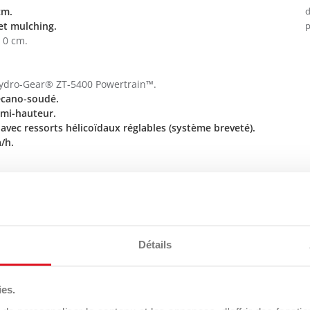
 cm.
d
 et mulching.
p
 0 cm.
Hydro-Gear® ZT-5400 Powertrain™.
écano-soudé.
 mi-hauteur.
avec ressorts hélicoïdaux réglables (système breveté).
a/h.
V
Détails
Videos
ies.