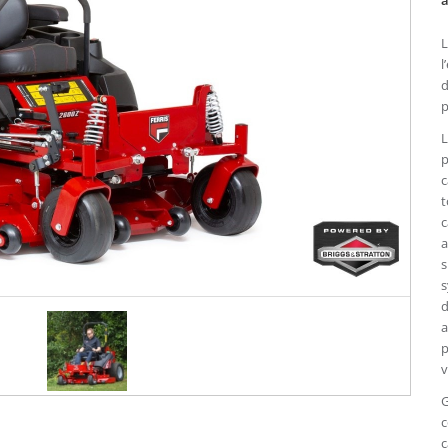
à
L
l
d
p
L
p
c
t
c
a
s
s
d
a
p
v
G
c
c