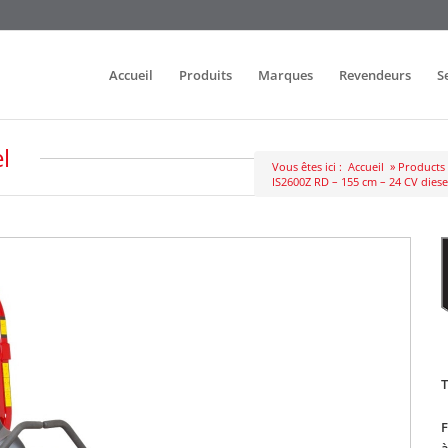
Accueil
Produits
Marques
Revendeurs
S
l
Vous êtes ici :
Accueil
»
Products
IS2600Z RD – 155 cm – 24 CV diese
T
F