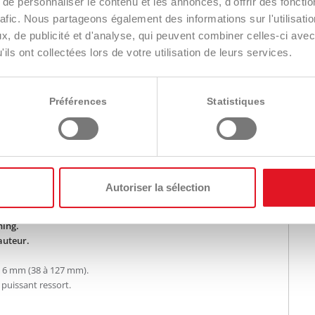
e personnaliser le contenu et les annonces, d'offrir des fonctio
rafic. Nous partageons également des informations sur l'utilisati
, de publicité et d'analyse, qui peuvent combiner celles-ci avec
ulching.
ils ont collectées lors de votre utilisation de leurs services.
ock™ EFI V-Twin refroidi par air (consommation réduite) – 2
Préférences
Statistiques
ide – 3 cylindres.
oteur Stage 5.
itres.
ndépendantes.
Autoriser la sélection
 à 8 km/h.
hing.
auteur.
 6 mm (38 à 127 mm).
puissant ressort.