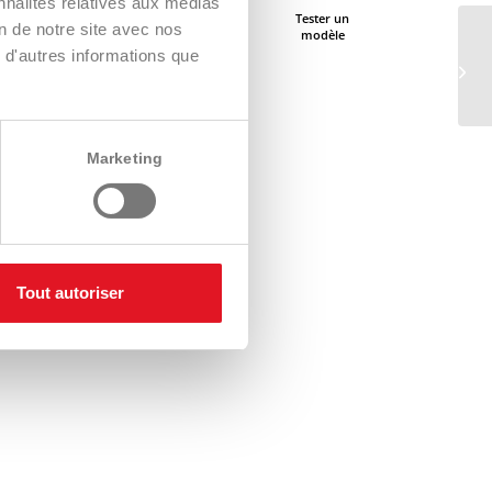
nnalités relatives aux médias
Trouver un
Demander
Tester un
on de notre site avec nos
distributeur
conseil
modèle
 d'autres informations que
Demander le
catalogue
Marketing
Tout autoriser