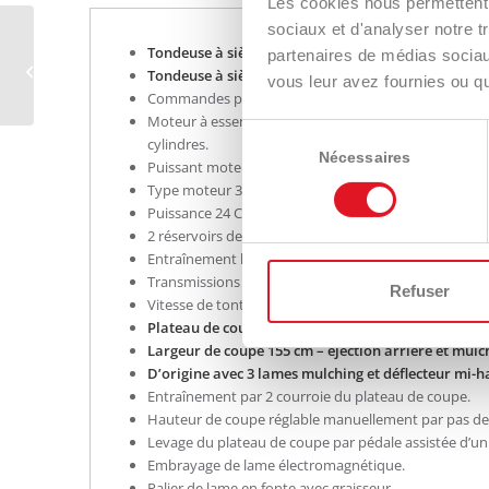
Les cookies nous permettent d
sociaux et d'analyser notre t
Tondeuse à siège zéro turn IS2600Z RD – 155 cm.
IS2600Z RD – 132 cm –
partenaires de médias sociaux
Tondeuse à siège zéro turn à éjection arrière et m
24 CV diesel
vous leur avez fournies ou qu'
Commandes par leviers – rayon de braquage = 0 cm.
Moteur à essence Briggs & Stratton Vanguard® Big Bl
Sélection
cylindres.
du
Nécessaires
Puissant moteur diesel Yanmar à refroidissement liqu
consentement
Type moteur 3TNM74F – SAFS – EPA FINAL TIER 4 – M
Puissance 24 CV – 993 cc.
2 réservoirs de carburant d’une capacité totale de 42 l
Entraînement hydrostatique professionnelle.
Transmissions Hydro-Gear® ZT-5400 Powertrain™ i
Refuser
Vitesse de tonte avant de 0 à 18 km/h et arrière de 0
Plateau de coupe iCD™ mécano-soudé.
Largeur de coupe 155 cm – éjection arrière et mulc
D’origine avec 3 lames mulching et déflecteur mi-h
Entraînement par 2 courroie du plateau de coupe.
Hauteur de coupe réglable manuellement par pas de
Levage du plateau de coupe par pédale assistée d’un 
Embrayage de lame électromagnétique.
Palier de lame en fonte avec graisseur.