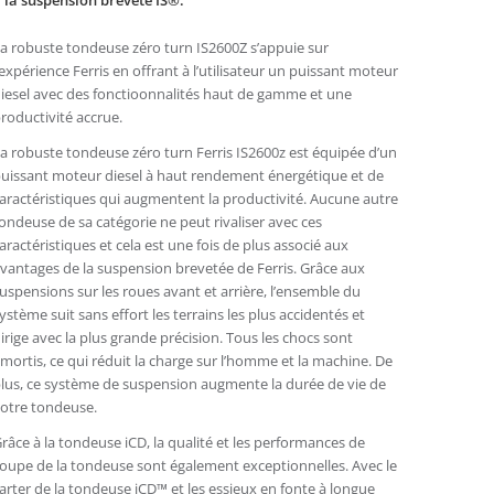
 la suspension breveté IS®.
a robuste tondeuse zéro turn IS2600Z s’appuie sur
’expérience Ferris en offrant à l’utilisateur un puissant moteur
iesel avec des fonctioonnalités haut de gamme et une
roductivité accrue.
a robuste tondeuse zéro turn Ferris IS2600z est équipée d’un
uissant moteur diesel à haut rendement énergétique et de
aractéristiques qui augmentent la productivité. Aucune autre
ondeuse de sa catégorie ne peut rivaliser avec ces
aractéristiques et cela est une fois de plus associé aux
vantages de la suspension brevetée de Ferris. Grâce aux
uspensions sur les roues avant et arrière, l’ensemble du
ystème suit sans effort les terrains les plus accidentés et
irige avec la plus grande précision. Tous les chocs sont
mortis, ce qui réduit la charge sur l’homme et la machine. De
lus, ce système de suspension augmente la durée de vie de
otre tondeuse.
râce à la tondeuse iCD, la qualité et les performances de
oupe de la tondeuse sont également exceptionnelles. Avec le
arter de la tondeuse iCD™ et les essieux en fonte à longue