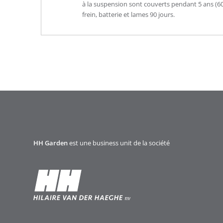
à la suspension sont couverts pendant 5 ans (60 
frein, batterie et lames 90 jours.
HH Garden
est une business unit de la société