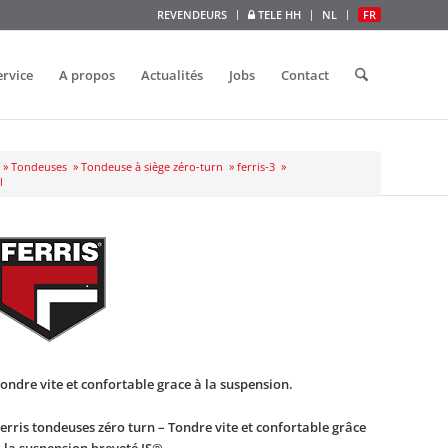
REVENDEURS
TELE HH
NL
FR
ervice
A propos
Actualités
Jobs
Contact
»
Tondeuses
»
Tondeuse à siège zéro-turn
»
ferris-3
»
l
ondre vite et confortable grace à la suspension.
erris tondeuses zéro turn – Tondre vite et confortable grâce