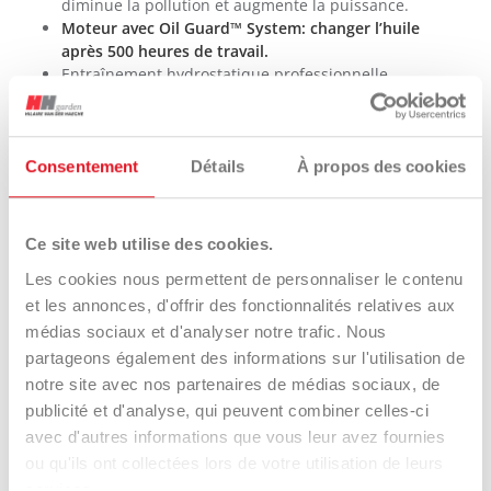
diminue la pollution et augmente la puissance.
Moteur avec Oil Guard™ System: changer l’huile
après 500 heures de travail.
Entraînement hydrostatique professionnelle
Hydro-Gear® ZT-4400™.
Plateau de coupe TRIPLE iCD™ mécano-soudé
avec entraînement par 2 courroies.
Solution tout-en-un: éjection latérale, éjection
Consentement
Détails
À propos des cookies
arrière et mulching.
Largeur de coupe 132 cm – 3 lames mulching.
Système de suspension ISX™ breveté avec 4 bras
Ce site web utilise des cookies.
en X, suspension indépendante avant ForeFront™
Les cookies nous permettent de personnaliser le contenu
et berceau arrière avec ressorts hélicoïdaux
réglables (système breveté).
et les annonces, d'offrir des fonctionnalités relatives aux
Vitesse de tonte maximale 18 km/h ou 1,90 ha/h.
médias sociaux et d'analyser notre trafic. Nous
Exécution professionnelle.
partageons également des informations sur l'utilisation de
notre site avec nos partenaires de médias sociaux, de
publicité et d'analyse, qui peuvent combiner celles-ci
avec d'autres informations que vous leur avez fournies
INTERACTIONS
ou qu'ils ont collectées lors de votre utilisation de leurs
services.