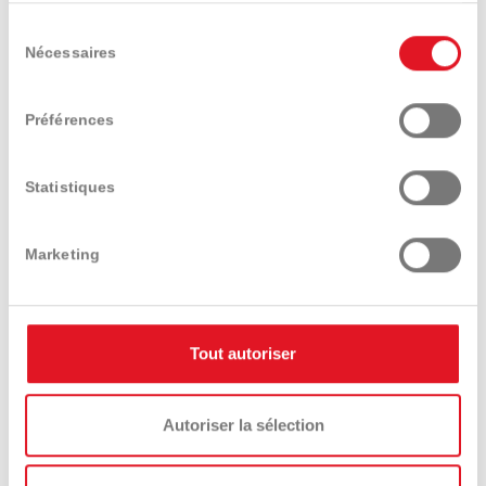
Sélection
Trouver un distributeur
Demander conseil
Nécessaires
du
consentement
Préférences
Tester un modèle
Demander le catalogue
Statistiques
Marketing
Tout autoriser
Présentation
Caractéristiques
Equipements
techniques
et options
Autoriser la sélection