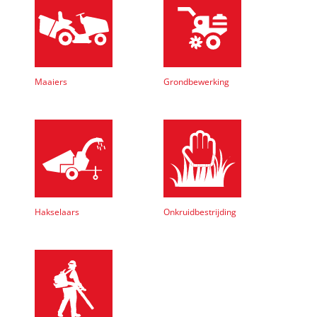
Maaiers
Grondbewerking
Hakselaars
Onkruidbestrijding