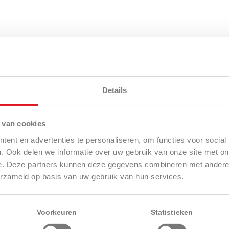
elde benzine motor – 2 cilinder.
Details
sies.
 van cookies
 0 tot 8 km/u.
ent en advertenties te personaliseren, om functies voor social
. Ook delen we informatie over uw gebruik van onze site met on
 achteruitworp of mulching.
e. Deze partners kunnen deze gegevens combineren met andere i
erzameld op basis van uw gebruik van hun services.
 van 6 mm (38 tot 127 mm).
ek – veerbekrachtigd voetpedaal.
Voorkeuren
Statistieken