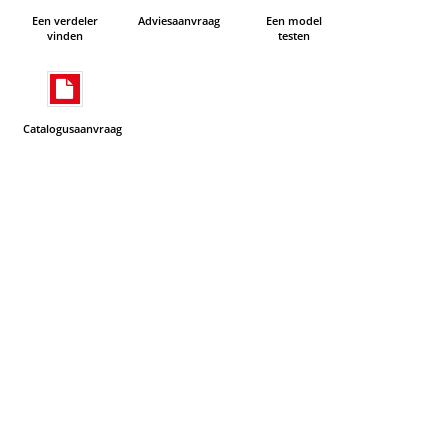
Een verdeler
Adviesaanvraag
Een model
vinden
testen
Catalogusaanvraag