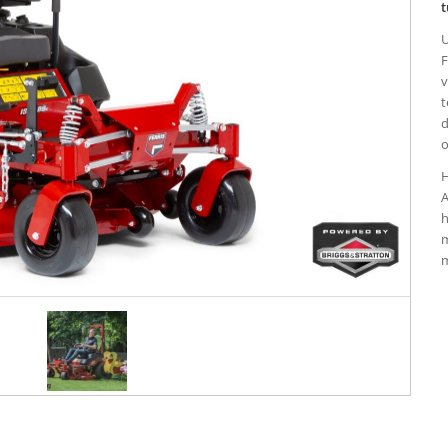
t
U
F
v
t
d
o
H
A
h
m
m