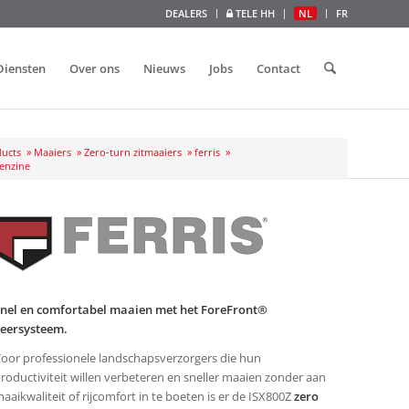
DEALERS
TELE HH
NL
FR
Diensten
Over ons
Nieuws
Jobs
Contact
ucts
»
Maaiers
»
Zero-turn zitmaaiers
»
ferris
»
benzine
nel en comfortabel maaien met het ForeFront®
eersysteem.
oor professionele landschapsverzorgers die hun
roductiviteit willen verbeteren en sneller maaien zonder aan
aaikwaliteit of rijcomfort in te boeten is er de ISX800Z
zero