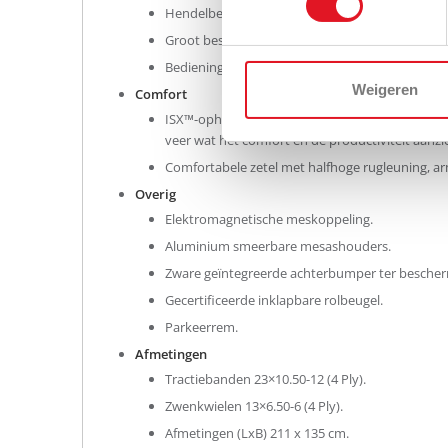
Hendelbesturing – draaistraal = 0 cm.
Groot bestuurdersplatform met ergonomisch ge
Bedieningspaneel met brandstofmeter en urente
Weigeren
Comfort
ISX™-ophanging met onafhankelijke ForeFront
veer wat het comfort en de productiviteit aanzi
Comfortabele zetel met halfhoge rugleuning, ar
Overig
Elektromagnetische meskoppeling.
Aluminium smeerbare mesashouders.
Zware geïntegreerde achterbumper ter besche
Gecertificeerde inklapbare rolbeugel.
Parkeerrem.
Afmetingen
Tractiebanden 23×10.50-12 (4 Ply).
Zwenkwielen 13×6.50-6 (4 Ply).
Afmetingen (LxB) 211 x 135 cm.