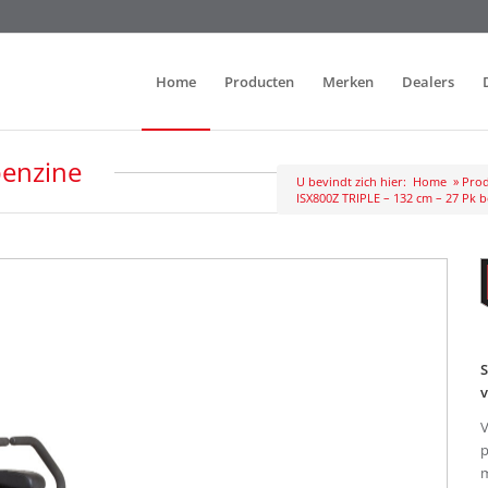
Home
Producten
Merken
Dealers
benzine
U bevindt zich hier:
Home
»
Prod
ISX800Z TRIPLE – 132 cm – 27 Pk 
S
v
V
p
m