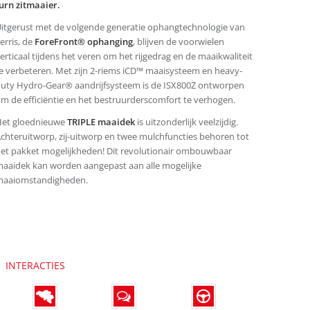
urn zitmaaier.
itgerust met de volgende generatie ophangtechnologie van
erris, de
ForeFront® ophanging
, blijven de voorwielen
erticaal tijdens het veren om het rijgedrag en de maaikwaliteit
e verbeteren. Met zijn 2-riems iCD™ maaisysteem en heavy-
uty Hydro-Gear® aandrijfsysteem is de ISX800Z ontworpen
m de efficiëntie en het bestruurderscomfort te verhogen.
et gloednieuwe
TRIPLE maaidek
is uitzonderlijk veelzijdig.
chteruitworp, zij-uitworp en twee mulchfuncties behoren tot
et pakket mogelijkheden! Dit revolutionair ombouwbaar
aaidek kan worden aangepast aan alle mogelijke
aaiomstandigheden.
INTERACTIES