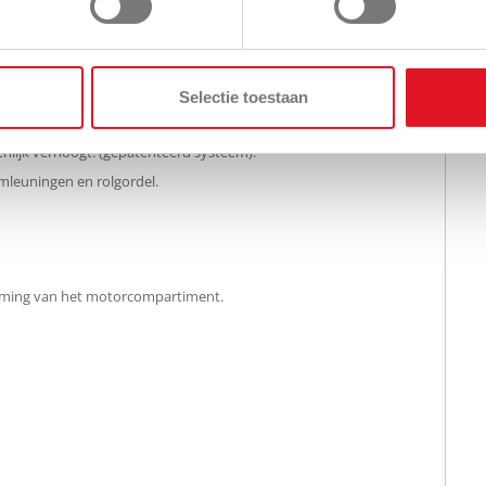
plaatst bedieningspaneel en bekerhouder.
ller.
Selectie toestaan
™-ophanging vooraan, achtervering en schokdempers met
enlijk verhoogt. (gepatenteerd systeem).
mleuningen en rolgordel.
rming van het motorcompartiment.