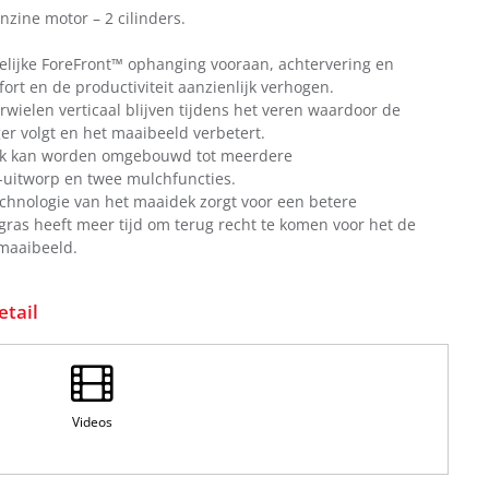
zine motor – 2 cilinders.
lijke ForeFront™ ophanging vooraan, achtervering en
rt en de productiviteit aanzienlijk verhogen.
rwielen verticaal blijven tijdens het veren waardoor de
er volgt en het maaibeeld verbetert.
idek kan worden omgebouwd tot meerdere
j-uitworp en twee mulchfuncties.
echnologie van het maaidek zorgt voor een betere
 gras heeft meer tijd om terug recht te komen voor het de
maaibeeld.
etail
Videos