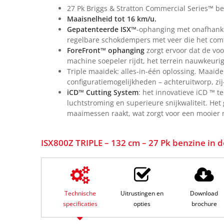
27 Pk Briggs & Stratton Commercial Series™ ben
Maaisnelheid tot 16 km/u.
Gepatenteerde ISX™
-ophanging met onafhanke
regelbare schokdempers met veer die het comfo
ForeFront™ ophanging
zorgt ervoor dat de voo
machine soepeler rijdt, het terrein nauwkeurig
Triple maaidek: alles-in-één oplossing. Maa
configuratiemogelijkheden – achteruitworp, zi
iCD™ Cutting System
: het innovatieve iCD ™ t
luchtstroming en superieure snijkwaliteit. Het
maaimessen raakt, wat zorgt voor een mooier 
ISX800Z TRIPLE – 132 cm – 27 Pk benzine in d
Technische
Uitrustingen en
Download
specificaties
opties
brochure