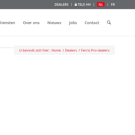
DEALERS
TELE HH
NL
FR
Diensten
Over ons
Nieuws
Jobs
Contact
U bevindt zich hier:
Home
/
Dealers
/
Ferris Pro-dealers