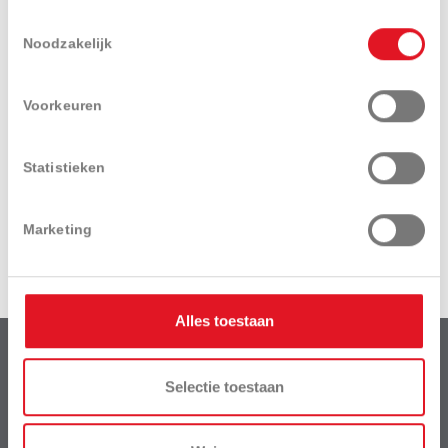
Toestemmingsselectie
Noodzakelijk
Voorkeuren
Download
Videos
brochure
Statistieken
Marketing
Alles toestaan
Selectie toestaan
HH Garden
maakt als business unit deel uit van het bedrijf