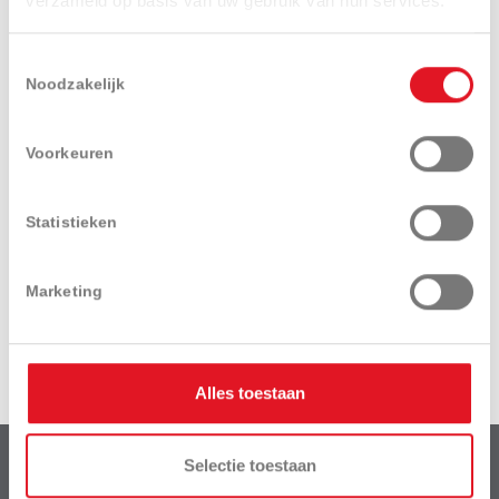
verzameld op basis van uw gebruik van hun services.
Presentatie
Technische
Uitrustingen
specificaties
en opties
Toestemmingsselectie
Noodzakelijk
Voorkeuren
Statistieken
Download
Videos
brochure
Marketing
Alles toestaan
Selectie toestaan