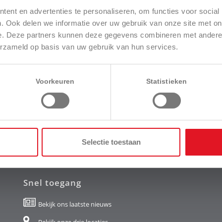
e spuit snel en efficiënt tot maximaal 3 bar onder druk te
ent en advertenties te personaliseren, om functies voor social
vat leegmaakt.
. Ook delen we informatie over uw gebruik van onze site met on
.
e. Deze partners kunnen deze gegevens combineren met andere i
r een goede houvast ook met handschoenen.
erzameld op basis van uw gebruik van hun services.
iaal bestand tegen chemicaliën.
Voorkeuren
Statistieken
Selectie toestaan
Snel toegang
Bekijk ons laatste nieuws