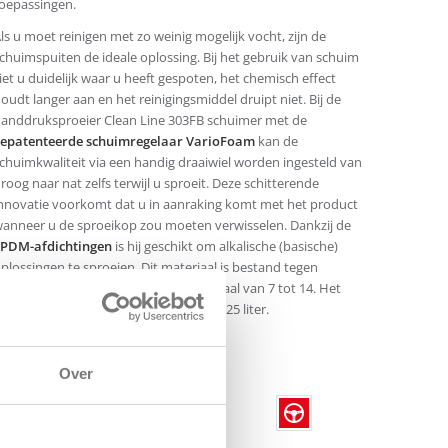
oepassingen.
ls u moet reinigen met zo weinig mogelijk vocht, zijn de
chuimspuiten de ideale oplossing. Bij het gebruik van schuim
iet u duidelijk waar u heeft gespoten, het chemisch effect
oudt langer aan en het reinigingsmiddel druipt niet. Bij de
anddruksproeier Clean Line 303FB schuimer met de
epatenteerde schuimregelaar VarioFoam
kan de
chuimkwaliteit via een handig draaiwiel worden ingesteld van
roog naar nat zelfs terwijl u sproeit. Deze schitterende
nnovatie voorkomt dat u in aanraking komt met het product
anneer u de sproeikop zou moeten verwisselen. Dankzij de
PDM-afdichtingen
is hij geschikt om alkalische (basische)
plossingen te sproeien. Dit materiaal is bestand tegen
lcoholen en basen binnen een pH-schaal van 7 tot 14. Het
proeireservoir heeft een inhoud van 1,25 liter.
INTERACTIES
Over