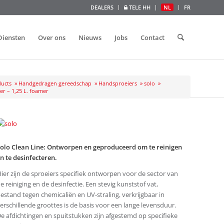
DEALERS
TELE HH
NL
FR
Diensten
Over ons
Nieuws
Jobs
Contact
ucts
»
Handgedragen gereedschap
»
Handsproeiers
»
solo
»
r – 1,25 L. foamer
olo Clean Line: Ontworpen en geproduceerd om te reinigen
n te desinfecteren.
ier zijn de sproeiers specifiek ontworpen voor de sector van
e reiniging en de desinfectie. Een stevig kunststof vat,
estand tegen chemicaliën en UV-straling, verkrijgbaar in
erschillende groottes is de basis voor een lange levensduur.
e afdichtingen en spuitstukken zijn afgestemd op specifieke