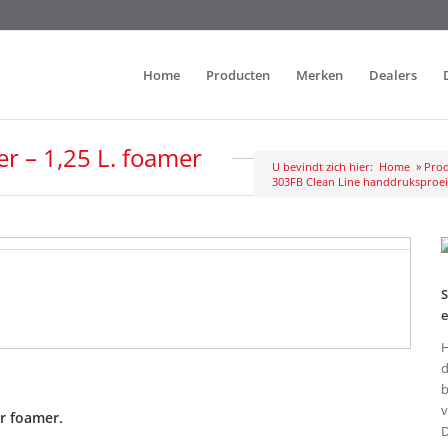
Home
Producten
Merken
Dealers
r – 1,25 L. foamer
U bevindt zich hier:
Home
»
Prod
303FB Clean Line handdruksproeie
S
e
H
d
b
v
er foamer.
D