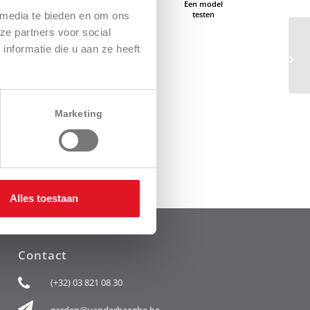
Een verdeler
Adviesaanvraag
Een model
vinden
testen
 media te bieden en om ons
ze partners voor social
nformatie die u aan ze heeft
Catalogusaanvraag
Marketing
Alles toestaan
Contact
(+32) 03 821 08 30