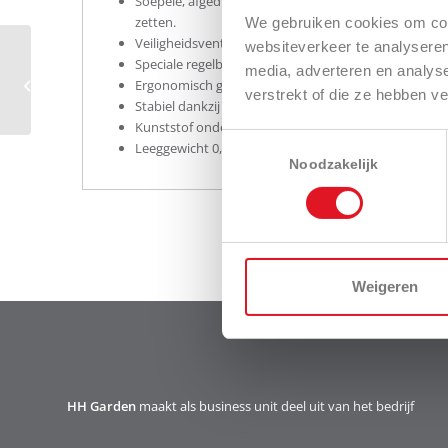
Soepele, afgedichte pomp met grote pomphendel om d
zetten.
We gebruiken cookies om cont
Veiligheidsventiel om de druk af te laten voor u het 
websiteverkeer te analyseren
303FA Clean Line
Speciale regelbare platte spuitkop met schuimfunctie
media, adverteren en analys
handdruksproeier –
Ergonomisch gevormde en robuuste handgreep voo
verstrekt of die ze hebben v
1,25 L. foamer
Stabiel dankzij 3 voetsteunen en conisch vat.
Kunststof onderdelen van speciaal corrosievrijmater
Toestemmingsselectie
Leeggewicht 0,5 kg
Noodzakelijk
Weigeren
HH Garden
maakt als business unit deel uit van het bedrijf