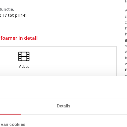
t
functie.
A
pH7 tot pH14).
s
z
h
h
foamer in detail
g
s
d
i
w
Videos
E
o
a
s
amer.
Details
ot pH14).
htbare inhoudsaandduiding en grote vulopening.
 van cookies