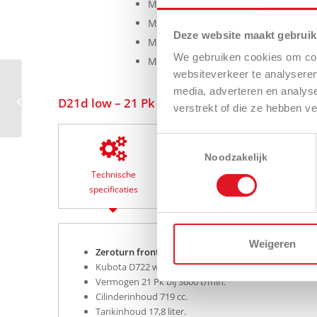
Maaier voor opvang 122 cm – 48″.
Maaier voor opvang 132 cm – 52″.
Deze website maakt gebruik
Mulchmaaier 107 cm – 42″.
We gebruiken cookies om cont
Mulchmaaier 122 cm – 48″.
websiteverkeer te analyseren
media, adverteren en analys
D21 – 21 Pk diesel
D21d low – 21 Pk diesel – low dump in detail
verstrekt of die ze hebben v
Toestemmingsselectie
Noodzakelijk
Technische
Uitrustingen en
Download
specificaties
opties
brochure
Weigeren
Zeroturn frontmaaier Walker D21d low – low dum
Kubota D722 watergekoelde diesel motor – 3 cilinder
Vermogen 21 Pk bij 3600 t/min.
Cilinderinhoud 719 cc.
Tankinhoud 17,8 liter.