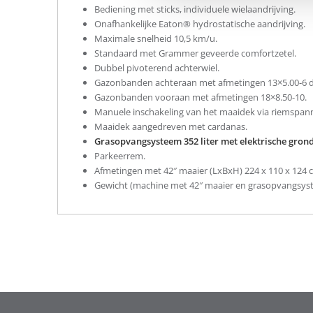
Bediening met sticks, individuele wielaandrijving.
Onafhankelijke Eaton® hydrostatische aandrijving.
Maximale snelheid 10,5 km/u.
Standaard met Grammer geveerde comfortzetel.
Dubbel pivoterend achterwiel.
Gazonbanden achteraan met afmetingen 13×5.00-6 d
Gazonbanden vooraan met afmetingen 18×8.50-10.
Manuele inschakeling van het maaidek via riemspan
Maaidek aangedreven met cardanas.
Grasopvangsysteem 352 liter met elektrische gron
Parkeerrem.
Afmetingen met 42″ maaier (LxBxH) 224 x 110 x 124 
Gewicht (machine met 42″ maaier en grasopvangsyst