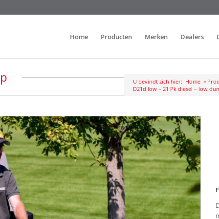
Home
Producten
Merken
Dealers
mp
U bevindt zich hier:
Home
»
Prod
D21d low – 21 Pk diesel – low du
F
D
m