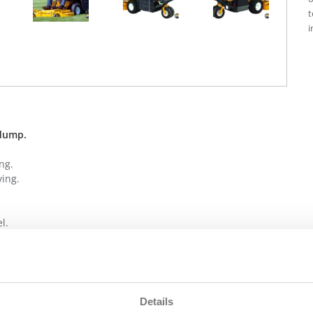
t
i
 dump.
ng.
ving.
l.
che grondlediging.
Details