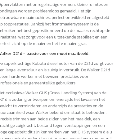
ppervlakten met onregelmatige vormen, kleine ruimtes en
ondingen worden probleemloos gemaaid. Het zijn
etrouwbare maaimachines, perfect ontwikkeld en afgesteld
p topprestaties. Dankzij het frontmaaiersysteem is de
ebruiker het best gepositionneerd op de maaier: rechtop de
raaistraal wat zorgt voor een uitstekende stabiliteit en een
erfect zicht op de maaier en het te maaien gras.
alker D21d – passie voor een mooi maaibeeld.
e superkrachtige Kubota dieselmotor van de D21d zorgt voor
en lange levensduur en is zuinig in verbruik. De Walker D21d
s een harde werker met bewezen prestaties voor
rofessionele en gemeentelijke gebruikers.
et exclusieve Walker GHS (Grass Handling System) van de
21d is zodanig ontworpen om enerzijds het lawaai en het
ewicht te verminderen en anderzijds de prestaties en de
uurzaamheid waar Walker bekend om staat te behouden.
recisie trimmen aan beide zijden van het maaidek, een
rachtige zuigkracht, bestand tegen verstoppingen en een
oge capaciteit: dit zijn kenmerken van het GHS systeem die u
p geen enkele ander klassiek grasopvangsysteem samen zult