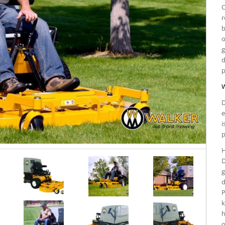
O
r
b
o
g
d
p
W
D
e
i
p
H
D
g
d
P
k
h
o