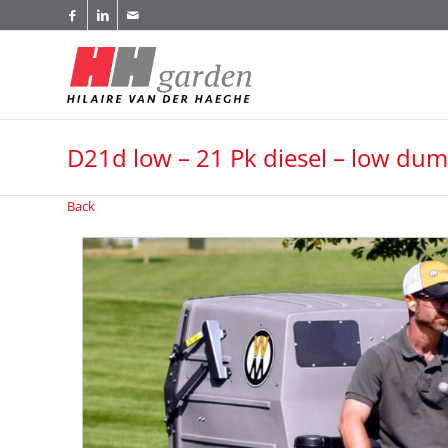
D21d low – 21 Pk diesel – low du
Back