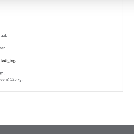
ual.
ner.
dlediging.
cm.
eem) 525 kg.