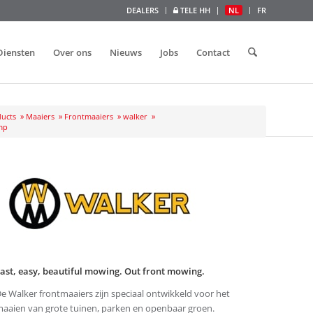
DEALERS
TELE HH
NL
FR
Diensten
Over ons
Nieuws
Jobs
Contact
ucts
»
Maaiers
»
Frontmaaiers
»
walker
»
mp
ast, easy, beautiful mowing. Out front mowing.
e Walker frontmaaiers zijn speciaal ontwikkeld voor het
aaien van grote tuinen, parken en openbaar groen.