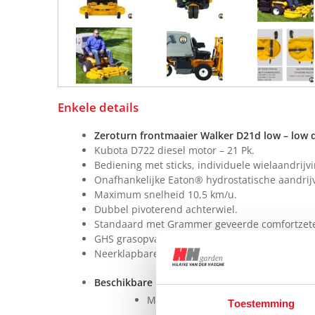
Enkele details
Zeroturn frontmaaier Walker D21d low – low
Kubota D722 diesel motor – 21 Pk.
Bediening met sticks, individuele wielaandrijvi
Onafhankelijke Eaton® hydrostatische aandrij
Maximum snelheid 10,5 km/u.
Dubbel pivoterend achterwiel.
Standaard met Grammer geveerde comfortzete
GHS grasopvangsysteem 352 liter met elektris
Neerklapbare beugel verplicht.
Beschikbare maaiers
Maaier voor opvang 107 cm – 42″.
Toestemming